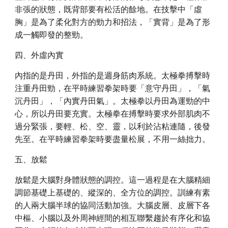
非張的狀態，既背部要有松活的餘地。在技擊中「虛
胸」是為了柔化對方的勁力和招法，「實背」是為了形
成一觸即發的整勁。
四、外虛內實
內指的是丹田，外指的是週身筋肉系統。太極拳搏擊時
注重丹田勁，在平時練習拳架時要「意守丹田」，「氣
沉丹田」，「內實丹田氣」。太極拳以丹田為運勁的中
心，所以丹田要充實。太極拳在搏擊時要求外部肌肉不
過分緊張，要輕、松、空、靈，以利於沾粘連隨，後發
先至。在平時練習拳架時要盡量松展，不用一絲拙力。
五、放鬆
放鬆是大腦對身體狀態的調控。這一過程是在大腦精細
調節基礎上基礎的、縱深的、全方位的調控。訓練有素
的人兩大腦半球的協同活動加強。大腦皮層、皮層下各
中樞、小腦以及外周神經間的相互聯繫趨於有序化和協