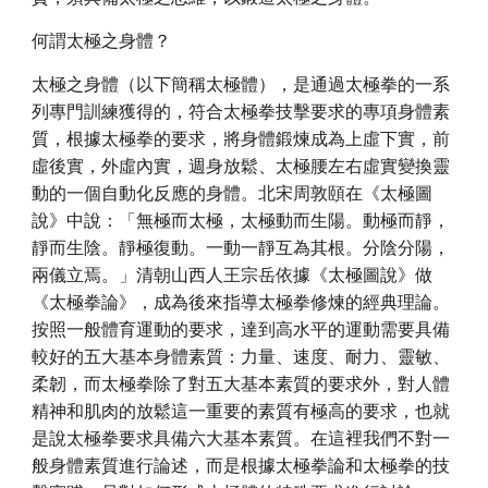
何謂太極之身體？
太極之身體（以下簡稱太極體），是通過太極拳的一系
列專門訓練獲得的，符合太極拳技擊要求的專項身體素
質，根據太極拳的要求，將身體鍛煉成為上虛下實，前
虛後實，外虛內實，週身放鬆、太極腰左右虛實變換靈
動的一個自動化反應的身體。北宋周敦頤在《太極圖
說》中說：「無極而太極，太極動而生陽。動極而靜，
靜而生陰。靜極復動。一動一靜互為其根。分陰分陽，
兩儀立焉。」清朝山西人王宗岳依據《太極圖說》做
《太極拳論》，成為後來指導太極拳修煉的經典理論。
按照一般體育運動的要求，達到高水平的運動需要具備
較好的五大基本身體素質：力量、速度、耐力、靈敏、
柔韌，而太極拳除了對五大基本素質的要求外，對人體
精神和肌肉的放鬆這一重要的素質有極高的要求，也就
是說太極拳要求具備六大基本素質。在這裡我們不對一
般身體素質進行論述，而是根據太極拳論和太極拳的技