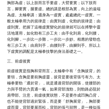
胸部為虛；以上肢而言手要虛，大臂要實；以下肢而
言，腳要實，腿要虛。總的講是根部為實，向上的遠端
為虛。太極拳講：週身為一虛實，處處總此一虛實。一
般太極拳用力的規律是：由實到虛，化勁的規律是：由
虛到實。把握了這種虛實變化的規律就可以在搏擊中靈
活地運用，如化勁有三步工夫：由手化到肩，化到腰，
化到腳，一步比一步難，一步比一步妙。相應的發勁也
有三步工夫：由肩到手，由腰到手，由腳到手。所以上
下虛實的調配是太極拳技擊的身法基礎之一。
三、前虛後實
前虛後實是指胸和背而言，太極拳中有「含胸拔背」的
要領，含胸是要前胸虛靈，拔背是要後背張弓有力。太
極拳要勁「通於背」，就是通過背部的開張，使腰部的
力與手臂的力貫通一氣，如果背部洩勁，則勁路必阻於
肩帶部。注意，前虛後實狀態，不是要作成凹胸凸背，
也不能使背部過於緊張，而是要「舒胸展背」，胸部要
虛而靈，背部要展而松，背部的張弓狀態，是一種似張