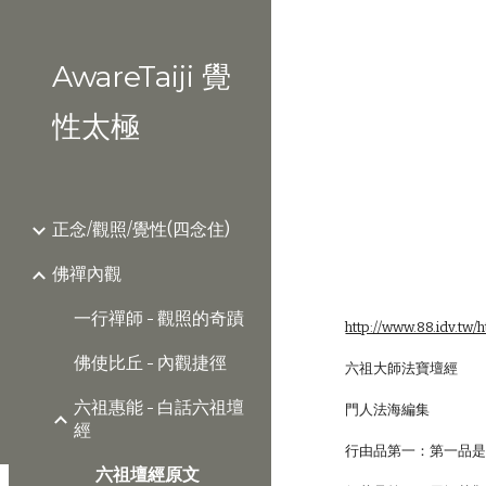
Sk
AwareTaiji 覺
性太極
正念/觀照/覺性(四念住)
佛禪內觀
一行禪師 - 觀照的奇蹟
http://www.88.idv.tw/h
佛使比丘 - 內觀捷徑
六祖大師法寶壇經
六祖惠能 - 白話六祖壇
門人法海編集
經
行由品第一：第一品
六祖壇經原文