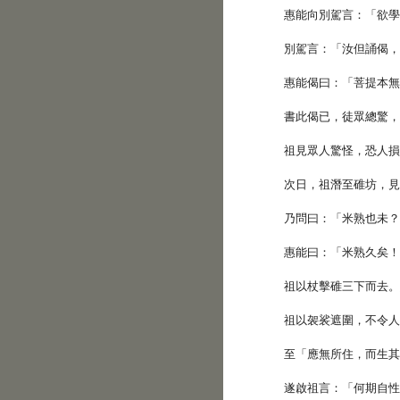
惠能向別駕言：「欲
別駕言：「汝但誦偈
惠能偈曰：「菩提本
書此偈已，徒眾總驚
祖見眾人驚怪，恐人
次日，祖潛至碓坊，
乃問曰：「米熟也未
惠能曰：「米熟久矣
祖以杖擊碓三下而去
祖以袈裟遮圍，不令
至「應無所住，而生
遂啟祖言：「何期自