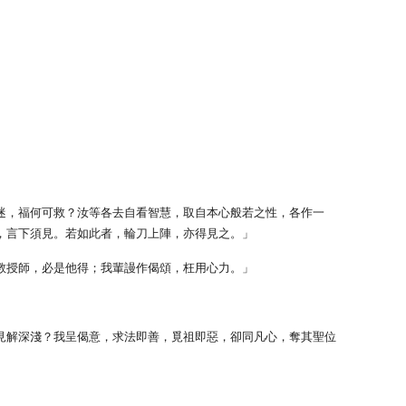
迷，福何可救？汝等各去自看智慧，取自本心般若之性，各作一
，言下須見。若如此者，輪刀上陣，亦得見之。」
教授師，必是他得；我輩謾作偈頌，枉用心力。」
見解深淺？我呈偈意，求法即善，覓祖即惡，卻同凡心，奪其聖位