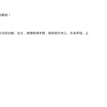
」
令斷絕！
令自悟自解。自古，佛佛惟傳本體，師師密付本心。衣為爭端，止