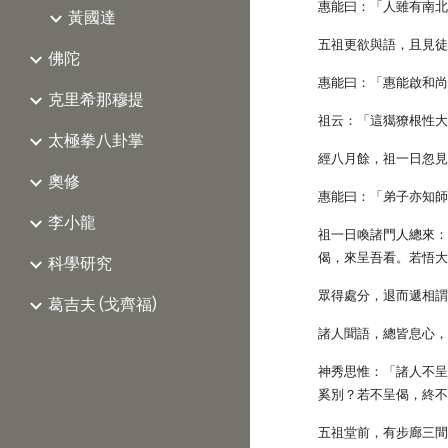
惠能曰：「人雖有南
黃國達
五祖更欲與語，且見
佛陀
惠能曰：「惠能啟和
克里希那穆提
祖云：「這獦獠根性
太極拳八卦掌
經八月餘，祖一日忽
奧修
惠能曰：「弟子亦知
李小龍
祖一日喚諸門人總來
偈，來呈吾看。若悟
科學研究
眾得處分，退而遞相
葛吉夫 (戈齊福)
諸人聞語，總皆息心
神秀思惟：「諸人不
奚別？若不呈偈，終
五祖堂前，有步廊三