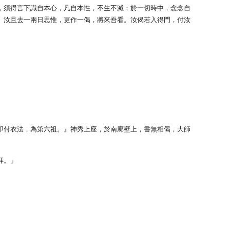
，須得言下識自本心，凡自本性，不生不滅；於一切時中，念念自
。汝且去一兩日思惟，更作一偈，將來吾看。汝偈若入得門，付汝
即付衣法，為第六祖。』神秀上座，於南廊壁上，書無相偈，大師
拜。」