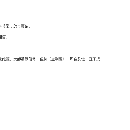
。
辛貧乏，於市賣柴。
開悟。
受此經。大師常勸僧俗，但持《金剛經》，即自見性，直了成