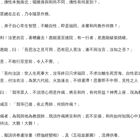
北，佛性本無南北；獦獠身與和尚不同，佛性有何差別？」
徒眾總在左右，乃令隨眾作務。
尚，弟子自心常生智慧，不離自性，即是福田。未審和尚教作何務？」
大利！汝更勿言，著槽廠去！惠能退至後院，有一行者，差惠能破柴踏碓。
見惠能，曰：「吾思汝之見可用，恐有惡人害汝，遂不與汝言，汝知之否？」
師意，不敢行至堂前，令人不覺。」
：「吾向汝說：世人生死事大，汝等終日只求福田，不求出離生死苦海。自性若
大意，付汝衣法，為第六代祖。火急速去，不得遲滯！思量即不中用，見性之人
謂曰：「我等眾人，不須澄心用意作偈，將呈和尚，有何所益？神秀上座，現為
，咸言：「我等已後，依止秀師，何煩作偈？」
呈偈者，為我與他為教授師，我須作偈將呈和尚；若不呈偈，和尚如何知我心中
不待法。大難！大難！」
間，擬請供奉盧珍畫《楞伽經變相》，及《五祖血脈圖》，流傳供養。