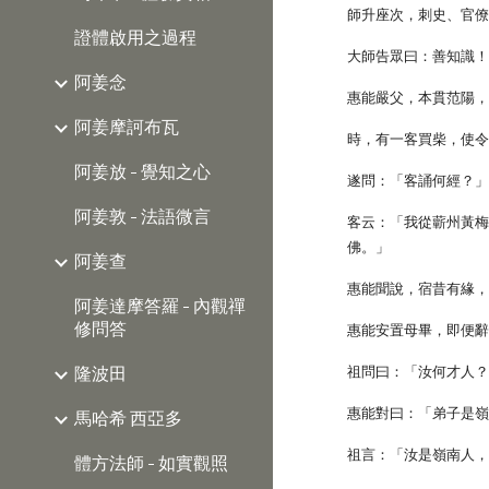
師升座次，刺史、官
證體啟用之過程
大師告眾曰：善知識
阿姜念
惠能嚴父，本貫范陽
阿姜摩訶布瓦
時，有一客買柴，使
阿姜放 - 覺知之心
遂問：「客誦何經？
阿姜敦 - 法語微言
客云：「我從蘄州黃
佛。」
阿姜查
惠能聞說，宿昔有緣
阿姜達摩答羅 - 內觀禪
修問答
惠能安置母畢，即便
隆波田
祖問曰：「汝何才人
惠能對曰：「弟子是
馬哈希 西亞多
祖言：「汝是嶺南人
體方法師 - 如實觀照