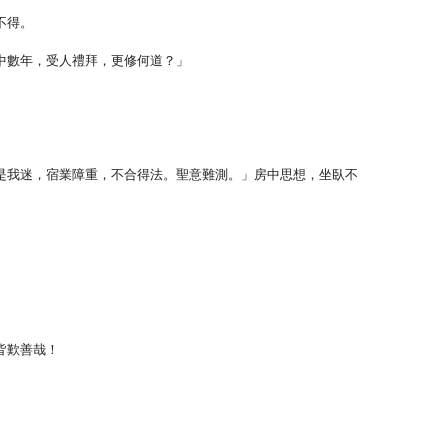
不得。
中數年，受人禮拜，更修何道？」
是我迷，宿業障重，不合得法。聖意難測。」房中思想，坐臥不
皆歎善哉！