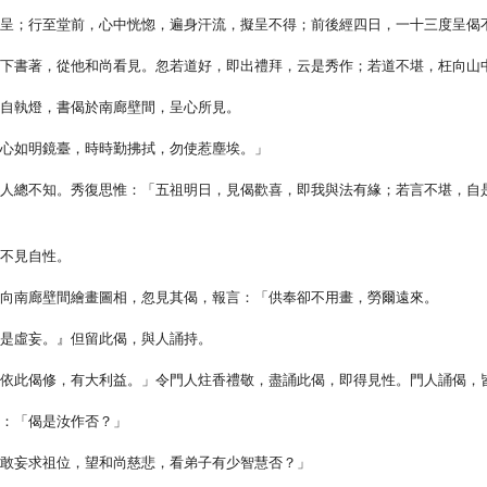
欲呈；行至堂前，心中恍惚，遍身汗流，擬呈不得；前後經四日，一十三度呈偈
廊下書著，從他和尚看見。忽若道好，即出禮拜，云是秀作；若道不堪，枉向山
，自執燈，書偈於南廊壁間，呈心所見。
，心如明鏡臺，時時勤拂拭，勿使惹塵埃。」
，人總不知。秀復思惟：「五祖明日，見偈歡喜，即我與法有緣；若言不堪，自
，不見自性。
，向南廊壁間繪畫圖相，忽見其偈，報言：「供奉卻不用畫，勞爾遠來。
皆是虛妄。』但留此偈，與人誦持。
；依此偈修，有大利益。」令門人炷香禮敬，盡誦此偈，即得見性。門人誦偈，
曰：「偈是汝作否？」
不敢妄求祖位，望和尚慈悲，看弟子有少智慧否？」