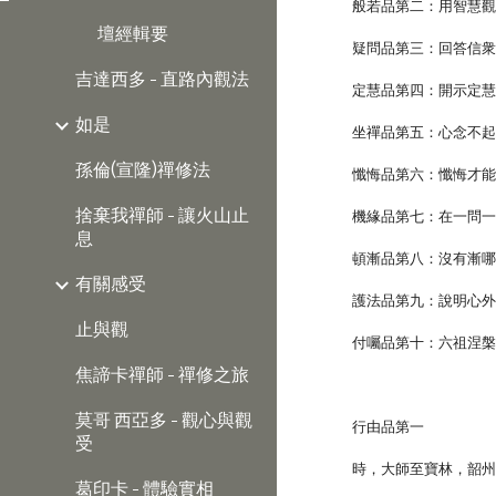
般若品第二：用智慧
壇經輯要
疑問品第三：回答信
吉達西多 - 直路內觀法
定慧品第四：開示定
如是
坐禪品第五：心念不
孫倫(宣隆)禪修法
懺悔品第六：懺悔才
捨棄我禪師 - 讓火山止
機緣品第七：在一問
息
頓漸品第八：沒有漸
有關感受
護法品第九：說明心
止與觀
付囑品第十：六祖涅槃
焦諦卡禪師 - 禪修之旅
莫哥 西亞多 - 觀心與觀
行由品第一
受
時，大師至寶林，韶
葛印卡 - 體驗實相