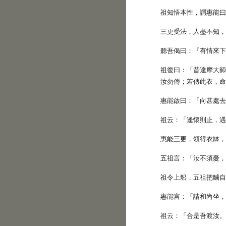
祖知悟本性，謂惠能
三更受法，人盡不知
聽吾偈曰：『有情來
祖復曰：「昔達摩大
汝勿傳；若傳此衣，
惠能啟曰：「向甚處
祖云：「逢懷則止，
惠能三更，領得衣缽
五祖言：「汝不須憂
祖令上船，五祖把艣
惠能言：「請和尚坐
祖云：「合是吾渡汝