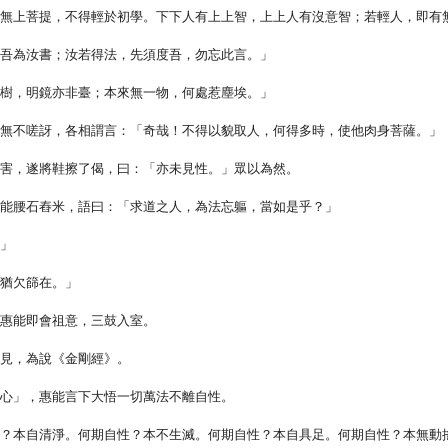
學無上菩提，不得輕於初學。下下人有上上智，上上人有沒意智；若輕人，即有
，吾為汝書；汝若得法，先須度吾，勿忘此言。」
無樹，明鏡亦非臺；本來無一物，何處惹塵埃。」
，無不嗟訝，各相謂言：「奇哉！不得以貌取人，何得多時，使他肉身菩薩。」
損害，遂將鞋擦了偈，曰：「亦未見性。」眾以為然。
見能腰石舂米，語曰：「求道之人，為法忘軀，當如是乎？」
？」
！猶欠篩在。」
。惠能即會祖意，三鼓入室。
人見，為說《金剛經》。
其心」，惠能言下大悟一切萬法不離自性。
性？本自清淨。何期自性？本不生滅。何期自性？本自具足。何期自性？本無動