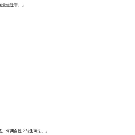
無量無邊罪。」
搖。何期自性？能生萬法。」