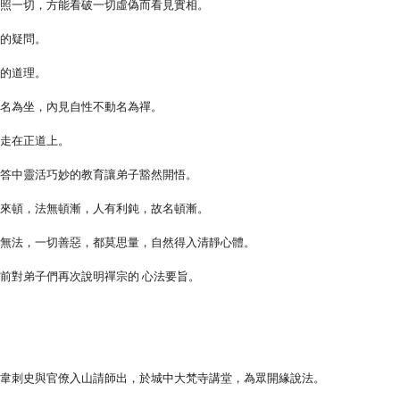
觀照一切，方能看破一切虛偽而看見實相。
衆的疑問。
慧的道理。
起名為坐，內見自性不動名為禪。
能走在正道上。
一答中靈活巧妙的教育讓弟子豁然開悟。
哪來頓，法無頓漸，人有利鈍，故名頓漸。
外無法，一切善惡，都莫思量，自然得入清靜心體。
前對弟子們再次說明禪宗的 心法要旨。
州韋刺史與官僚入山請師出，於城中大梵寺講堂，為眾開緣說法。