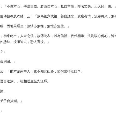
曰：「不識本心，學法無益。若識自本心，見自本性，即名丈夫、天人師、佛。
，便傳頓教及衣缽，云：「汝為第六代祖，善自護念，廣度有情，流布將來，無
下種，因地果還生；無情亦無種，無性亦無生。」
師，初來此土，人未之信，故傳此衣，以為信體，代代相承。法則以心傳心，皆
命如懸絲。汝須速去，恐人害汝。」
去？」
遇會則藏。」
，云：「能本是南中人，素不知此山路，如何出得江口？」
，吾自送汝。」祖相送直至九江驛。
自搖。
，弟子合搖艣。」
。」