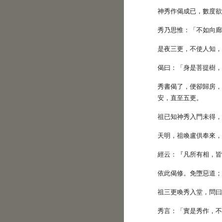
神秀作偈成已，數度
秀乃思惟：「不如向
是夜三更，不使人知
偈曰：「身是菩提樹
秀書偈了，便卻歸房
安，直至五更。
祖已知神秀入門未得
天明，祖喚盧供奉來
經云：『凡所有相，
依此偈修。免墮惡道
祖三更喚秀入堂，問
秀言：「實是秀作，