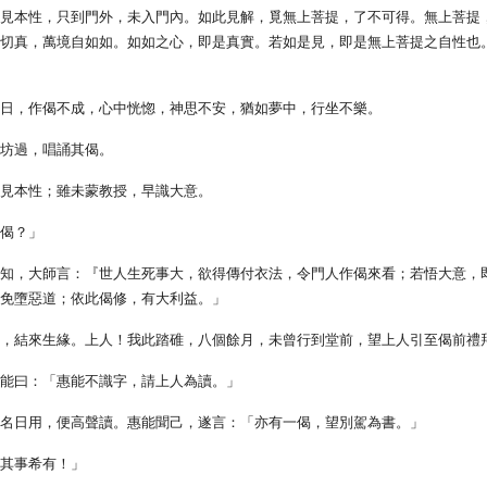
未見本性，只到門外，未入門內。如此見解，覓無上菩提，了不可得。無上菩提
一切真，萬境自如如。如如之心，即是真實。若如是見，即是無上菩提之自性也
數日，作偈不成，心中恍惚，神思不安，猶如夢中，行坐不樂。
碓坊過，唱誦其偈。
未見本性；雖未蒙教授，早識大意。
何偈？」
不知，大師言：『世人生死事大，欲得傳付衣法，令門人作偈來看；若悟大意，
，免墮惡道；依此偈修，有大利益。」
此，結來生緣。上人！我此踏碓，八個餘月，未曾行到堂前，望上人引至偈前禮
惠能曰：「惠能不識字，請上人為讀。」
張名日用，便高聲讀。惠能聞己，遂言：「亦有一偈，望別駕為書。」
？其事希有！」