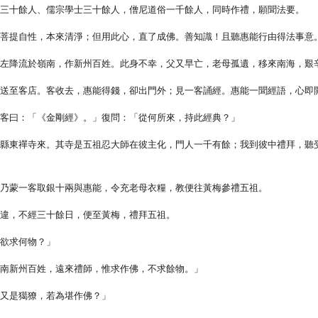
僚三十餘人、儒宗學士三十餘人，僧尼道俗一千餘人，同時作禮，願聞法要。
！菩提自性，本來清淨；但用此心，直了成佛。善知識！且聽惠能行由得法事意
，左降流於嶺南，作新州百姓。此身不幸，父又早亡，老母孤遺，移來南海，艱
令送至客店。客收去，惠能得錢，卻出門外；見一客誦經。惠能一聞經語，心即
」客曰：「《金剛經》。」復問：「從何所來，持此經典？」
梅縣東禪寺來。其寺是五祖忍大師在彼主化，門人一千有餘；我到彼中禮拜，聽
，乃蒙一客取銀十兩與惠能，令充老母衣糧，教便往黃梅參禮五祖。
辭違，不經三十餘日，便至黃梅，禮拜五祖。
？欲求何物？」
嶺南新州百姓，遠來禮師，惟求作佛，不求餘物。」
，又是獦獠，若為堪作佛？」